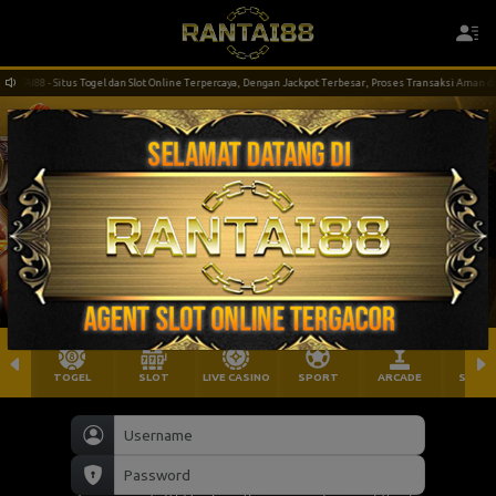
AI88 - Situs Togel dan Slot Online Terpercaya, Dengan Jackpot Terbesar, Proses Transaksi Aman dan
TOGEL
SLOT
LIVE CASINO
SPORT
ARCADE
SABU