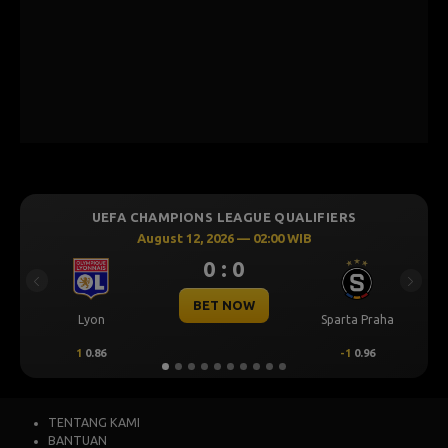
UEFA CHAMPIONS LEAGUE QUALIFIERS
August 12, 2026 — 02:00 WIB
0 : 0
Previous
Next
BET NOW
Lyon
Sparta Praha
1
0.86
-1
0.96
TENTANG KAMI
BANTUAN