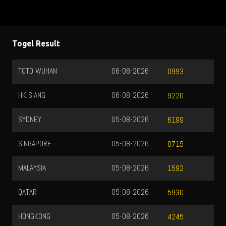
Togel Result
TOTO WUHAN
06-08-2026
0993
HK SIANG
06-08-2026
9220
SYDNEY
05-08-2026
6199
SINGAPORE
05-08-2026
0715
MALAYSIA
05-08-2026
1592
QATAR
05-08-2026
5930
HONGKONG
05-08-2026
4245