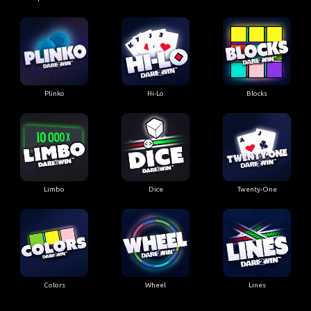
Plinko
Hi-Lo
Blocks
Limbo
Dice
Twenty-One
Colors
Wheel
Lines